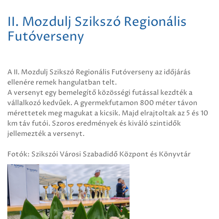
II. Mozdulj Szikszó Regionális
Futóverseny
A II. Mozdulj Szikszó Regionális Futóverseny az időjárás
ellenére remek hangulatban telt.
A versenyt egy bemelegítő közösségi futással kezdték a
vállalkozó kedvűek. A gyermekfutamon 800 méter távon
mérettetek meg magukat a kicsik. Majd elrajtoltak az 5 és 10
km táv futói. Szoros eredmények és kiváló szintidők
jellemezték a versenyt.
Fotók: Szikszói Városi Szabadidő Központ és Könyvtár