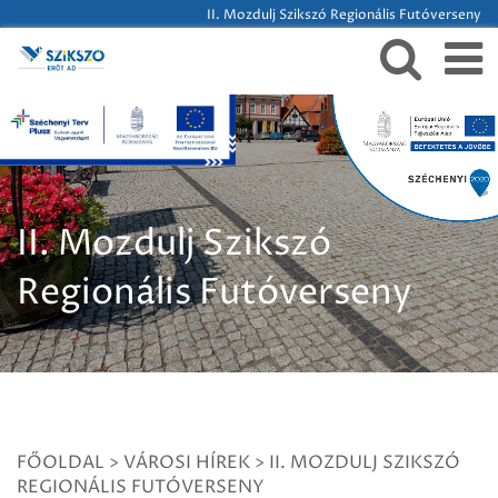
II. Mozdulj Szikszó Regionális Futóverseny
II. Mozdulj Szikszó
Regionális Futóverseny
FŐOLDAL
>
VÁROSI HÍREK
>
II. MOZDULJ SZIKSZÓ
REGIONÁLIS FUTÓVERSENY