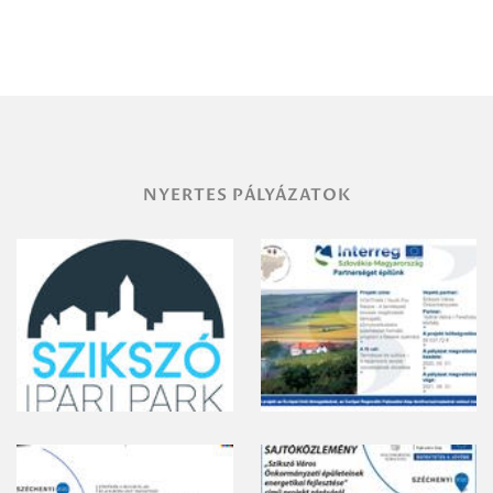
Debrecen-
Miskolc
területének
vegyszeres
gyomirtásáról
NYERTES PÁLYÁZATOK