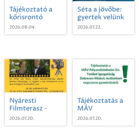
Tájékoztató a
Séta a jövőbe:
kőrisrontó
gyertek velünk
karcsúdíszbogárról
egy városi
2026.08.04.
2026.07.22.
időutazásra!
Nyáresti
Tájékoztatás a
Filmterasz -
MÁV
Beugró a
Pályaműködtetési
2026.07.20.
2026.07.20.
Paradicsomba
Zrt. Területi
Igazgatóság