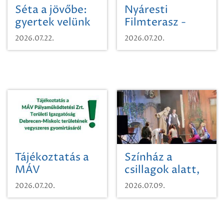
Séta a jövőbe:
Nyáresti
gyertek velünk
Filmterasz -
egy városi
Beugró a
2026.07.22.
2026.07.20.
időutazásra!
Paradicsomba
Tájékoztatás a
Színház a
MÁV
csillagok alatt,
Pályaműködtetési
sikeres nyitány
2026.07.20.
2026.07.09.
Zrt. Területi
Szikszón
Igazgatóság
Debrecen-