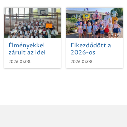
Miskolc
területének
vegyszeres
gyomirtásáról
Élményekkel
Elkezdődött a
zárult az idei
2026-os
sporttábor!
SpongyaBob
2026.07.08.
2026.07.08.
tábor!