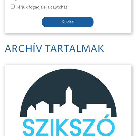
Kérjük fogadja el a captchát!
Küldés
ARCHÍV TARTALMAK