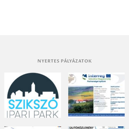
Igazgatóság
Debrecen-
Miskolc
területének
vegyszeres
gyomirtásáról
NYERTES PÁLYÁZATOK