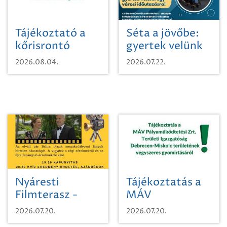
Tájékoztató a
Séta a jövőbe:
kőrisrontó
gyertek velünk
karcsúdíszbogárról
egy városi
2026.08.04.
2026.07.22.
időutazásra!
Nyáresti
Tájékoztatás a
Filmterasz -
MÁV
Beugró a
Pályaműködtetési
2026.07.20.
2026.07.20.
Paradicsomba
Zrt. Területi