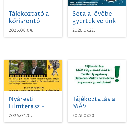
Tájékoztató a
Séta a jövőbe:
kőrisrontó
gyertek velünk
karcsúdíszbogárról
egy városi
2026.08.04.
2026.07.22.
időutazásra!
Nyáresti
Tájékoztatás a
Filmterasz -
MÁV
Beugró a
Pályaműködtetési
2026.07.20.
2026.07.20.
Paradicsomba
Zrt. Területi
Igazgatóság