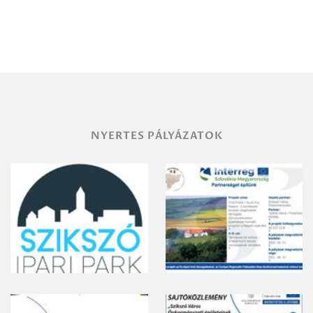
Debrecen-
Miskolc
területének
vegyszeres
gyomirtásáról
NYERTES PÁLYÁZATOK