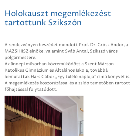
Holokauszt megemlékezést
tartottunk Szikszón
A rendezvényen beszédet mondott Prof. Dr. Grósz Andor, a
MAZSIHISZ elnöke, valamint Sváb Antal, Szikszó város
polgármestere.
Az ünnepi műsorban közreműködött a Szent Márton
Katolikus Gimnázium és Általános Iskola, továbbá
bemutatták Hárs Gábor „Egy túlélő naplója” című könyvét is.
A megemlékezés koszorúzással és a zsidó temetőben tartott
főhajtással folytatódott.