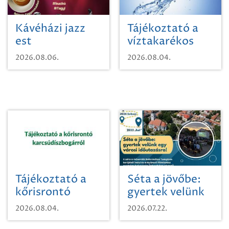
Kávéházi jazz
Tájékoztató a
est
víztakarékos
vízhasználatról
2026.08.06.
2026.08.04.
Tájékoztató a
Séta a jövőbe:
kőrisrontó
gyertek velünk
karcsúdíszbogárról
egy városi
2026.08.04.
2026.07.22.
időutazásra!