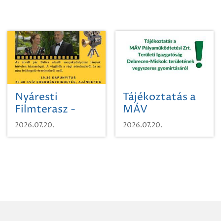
Nyáresti
Tájékoztatás a
Filmterasz -
MÁV
Beugró a
Pályaműködtetési
2026.07.20.
2026.07.20.
Paradicsomba
Zrt. Területi
Igazgatóság
Debrecen-
Miskolc
területének
vegyszeres
gyomirtásáról