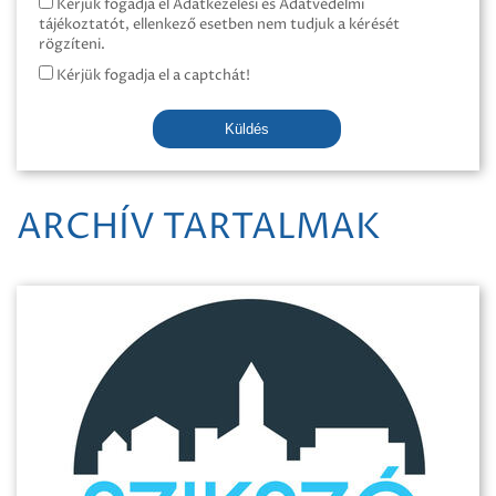
Kérjük fogadja el Adatkezelési és Adatvédelmi
tájékoztatót, ellenkező esetben nem tudjuk a kérését
rögzíteni.
Kérjük fogadja el a captchát!
Küldés
ARCHÍV TARTALMAK