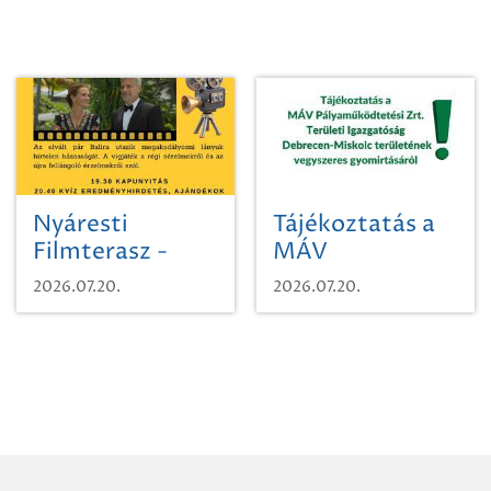
Nyáresti
Tájékoztatás a
Filmterasz -
MÁV
Beugró a
Pályaműködtetési
2026.07.20.
2026.07.20.
Paradicsomba
Zrt. Területi
Igazgatóság
Debrecen-
Miskolc
területének
vegyszeres
gyomirtásáról