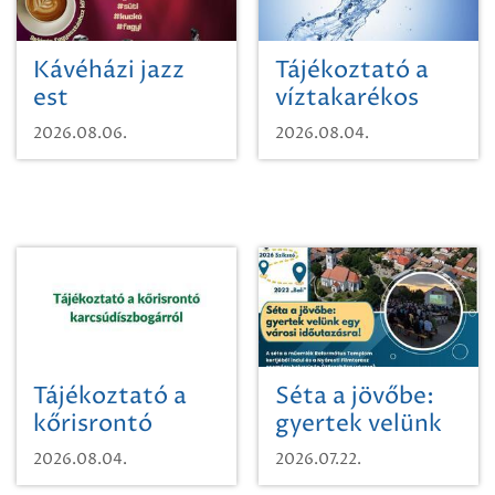
Kávéházi jazz
Tájékoztató a
est
víztakarékos
vízhasználatról
2026.08.06.
2026.08.04.
Tájékoztató a
Séta a jövőbe:
kőrisrontó
gyertek velünk
karcsúdíszbogárról
egy városi
2026.08.04.
2026.07.22.
időutazásra!