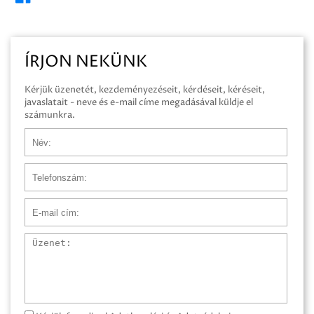
ÍRJON NEKÜNK
Kérjük üzenetét, kezdeményezéseit, kérdéseit, kéréseit,
javaslatait - neve és e-mail címe megadásával küldje el
számunkra.
Név
Telefonszám
E-mail cím
Üzenet