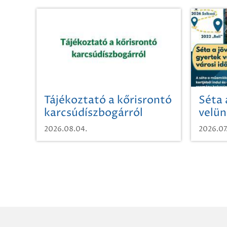
Tájékoztató a kőrisrontó
Séta 
karcsúdíszbogárról
velün
időut
2026.08.04.
2026.07