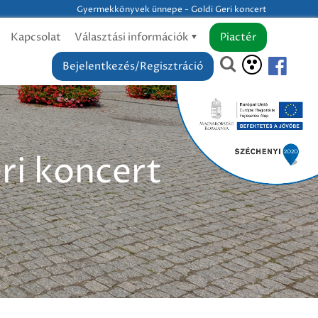
Gyermekkönyvek ünnepe - Goldi Geri koncert
Kapcsolat
Választási információk
Piactér
Bejelentkezés/Regisztráció
ri koncert