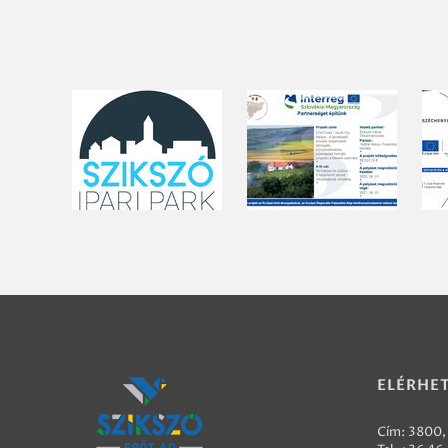
ELÉRHE
Cím: 3800, 