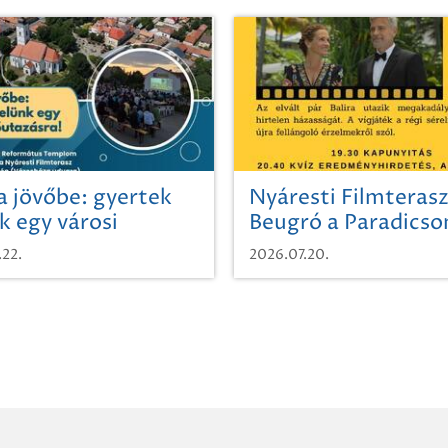
a jövőbe: gyertek
Nyáresti Filmterasz
k egy városi
Beugró a Paradics
azásra!
.22.
2026.07.20.