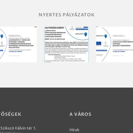
NYERTES PÁLYÁZATOK
TŐSÉGEK
A VÁROS
Szikszó Kálvin tér 1.
Hírek