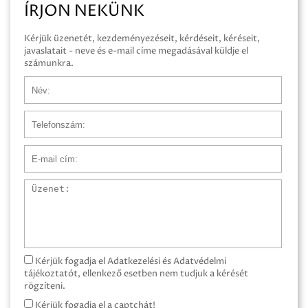
ÍRJON NEKÜNK
Kérjük üzenetét, kezdeményezéseit, kérdéseit, kéréseit,
javaslatait - neve és e-mail címe megadásával küldje el
számunkra.
Név
Telefonszám
E-mail cím
Üzenet
Kérjük fogadja el Adatkezelési és Adatvédelmi
tájékoztatót, ellenkező esetben nem tudjuk a kérését
rögzíteni.
Kérjük fogadja el a captchát!