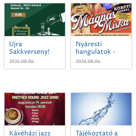
Újra
Nyáresti
Sakkverseny!
hangulatok -
Mágnás Miska
2026.08.06.
2026.08.06.
Kávéházi jazz
Tájékoztató a