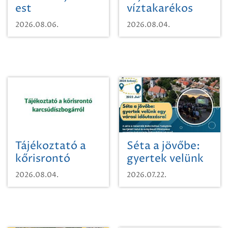
est
víztakarékos
vízhasználatról
2026.08.06.
2026.08.04.
Tájékoztató a
Séta a jövőbe:
kőrisrontó
gyertek velünk
karcsúdíszbogárról
egy városi
2026.08.04.
2026.07.22.
időutazásra!