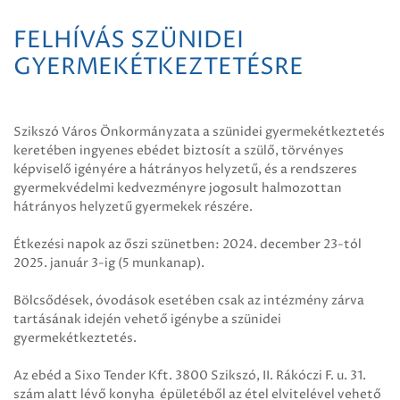
FELHÍVÁS SZÜNIDEI
GYERMEKÉTKEZTETÉSRE
Szikszó Város Önkormányzata a szünidei gyermekétkeztetés
keretében ingyenes ebédet biztosít a szülő, törvényes
képviselő igényére a hátrányos helyzetű, és a rendszeres
gyermekvédelmi kedvezményre jogosult halmozottan
hátrányos helyzetű gyermekek részére.
Étkezési napok az őszi szünetben: 2024. december 23-tól
2025. január 3-ig (5 munkanap).
Bölcsődések, óvodások esetében csak az intézmény zárva
tartásának idején vehető igénybe a szünidei
gyermekétkeztetés.
Az ebéd a Sixo Tender Kft. 3800 Szikszó, II. Rákóczi F. u. 31.
szám alatt lévő konyha épületéből az étel elvitelével vehető