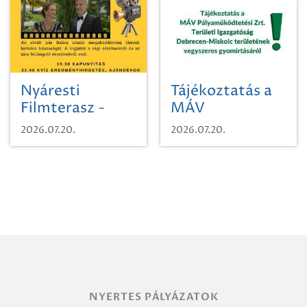
Nyáresti
Tájékoztatás a
Filmterasz -
MÁV
Beugró a
Pályaműködtetési
2026.07.20.
2026.07.20.
Paradicsomba
Zrt. Területi
Igazgatóság
Debrecen-
Miskolc
területének
vegyszeres
gyomirtásáról
NYERTES PÁLYÁZATOK