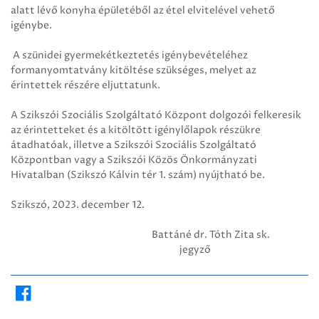
alatt lévő konyha épületéből az étel elvitelével vehető
igénybe.
A szünidei gyermekétkeztetés igénybevételéhez
formanyomtatvány kitöltése szükséges, melyet az
érintettek részére eljuttatunk.
A Szikszói Szociális Szolgáltató Központ dolgozói felkeresik
az érintetteket és a kitöltött igénylőlapok részükre
átadhatóak, illetve a Szikszói Szociális Szolgáltató
Központban vagy a Szikszói Közös Önkormányzati
Hivatalban (Szikszó Kálvin tér 1. szám) nyújtható be.
Szikszó, 2023. december 12.
Battáné dr. Tóth Zita sk.
jegyző