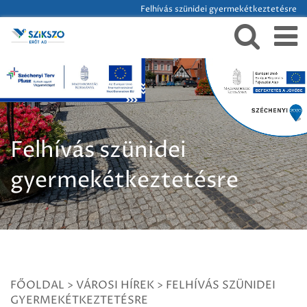
Felhívás szünidei gyermekétkeztetésre
Felhívás szünidei
gyermekétkeztetésre
FŐOLDAL
>
VÁROSI HÍREK
>
FELHÍVÁS SZÜNIDEI
GYERMEKÉTKEZTETÉSRE