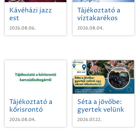
Kávéházi jazz
Tájékoztató a
est
víztakarékos
vízhasználatról
2026.08.06.
2026.08.04.
Tájékoztató a
Séta a jövőbe:
kőrisrontó
gyertek velünk
karcsúdíszbogárról
egy városi
2026.08.04.
2026.07.22.
időutazásra!