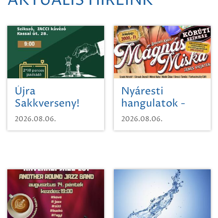
AKTUÁLIS HÍREINK
Újra
Nyáresti
Sakkverseny!
hangulatok -
Mágnás Miska
2026.08.06.
2026.08.06.