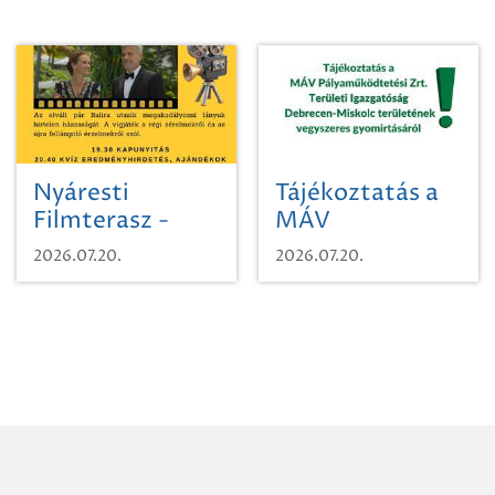
Nyáresti
Tájékoztatás a
Filmterasz -
MÁV
Beugró a
Pályaműködtetési
2026.07.20.
2026.07.20.
Paradicsomba
Zrt. Területi
Igazgatóság
Debrecen-
Miskolc
területének
vegyszeres
gyomirtásáról