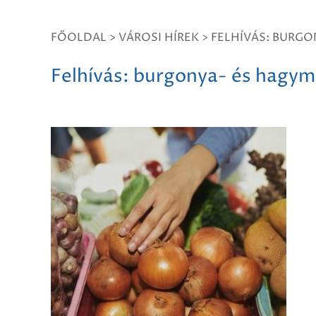
FŐOLDAL
>
VÁROSI HÍREK
>
FELHÍVÁS: BURG
Felhívás: burgonya- és hagy