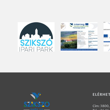
ELÉRHE
Cím: 3800, 