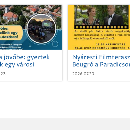
a jövőbe: gyertek
Nyáresti Filmterasz
k egy városi
Beugró a Paradics
azásra!
.22.
2026.07.20.