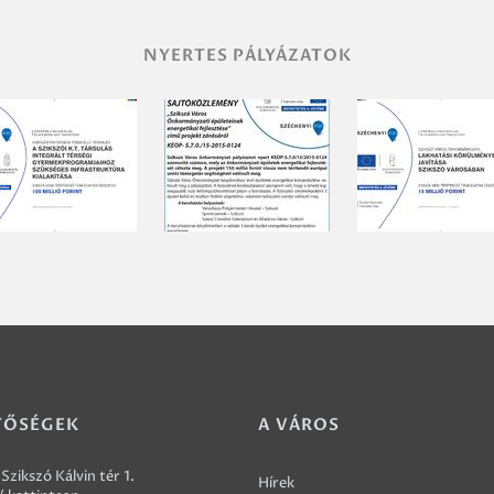
NYERTES PÁLYÁZATOK
TŐSÉGEK
A VÁROS
Szikszó Kálvin tér 1.
Hírek