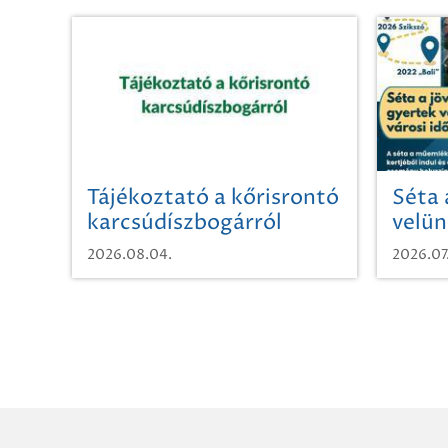
Tájékoztató a kőrisrontó
Séta 
karcsúdíszbogárról
velün
időut
2026.08.04.
2026.07