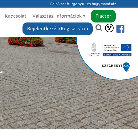
Felhívás: burgonya- és hagymavásár
Kapcsolat
Választási információk
Piactér
Bejelentkezés/Regisztráció
r