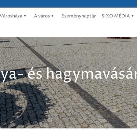
Városháza
A város
Eseménynaptár
SIXO MÉDIA
nya- és hagymavásá