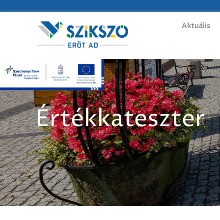
Aktuális
Értékkateszter