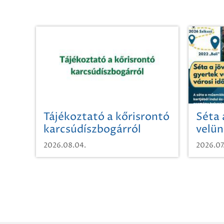
Tájékoztató a kőrisrontó
Séta 
karcsúdíszbogárról
velün
időut
2026.08.04.
2026.07