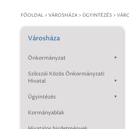
FŐOLDAL
>
VÁROSHÁZA
>
ÜGYINTÉZÉS
>
VÁRO
Városháza
Önkormányzat
Szikszói Közös Önkormányzati
Hivatal
Ügyintézés
Kormányablak
Hivatalos hirdetmények