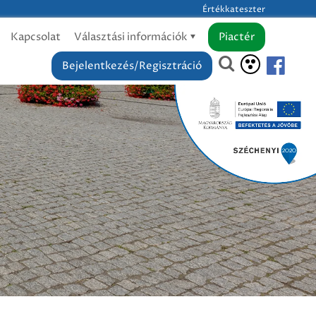
Értékkateszter
Kapcsolat
Választási információk
Piactér
Bejelentkezés/Regisztráció