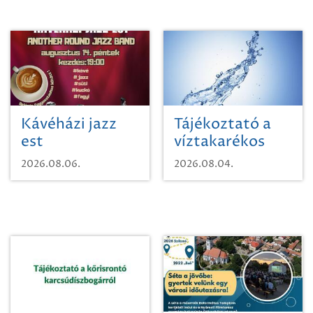
Kávéházi jazz
Tájékoztató a
est
víztakarékos
vízhasználatról
2026.08.06.
2026.08.04.