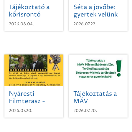
Tájékoztató a
Séta a jövőbe:
kőrisrontó
gyertek velünk
karcsúdíszbogárról
egy városi
2026.08.04.
2026.07.22.
időutazásra!
Nyáresti
Tájékoztatás a
Filmterasz -
MÁV
Beugró a
Pályaműködtetési
2026.07.20.
2026.07.20.
Paradicsomba
Zrt. Területi
Igazgatóság
Debrecen-