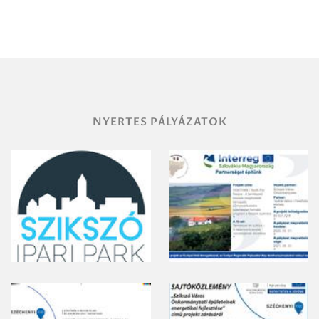
Miskolc
területének
vegyszeres
gyomirtásáról
NYERTES PÁLYÁZATOK