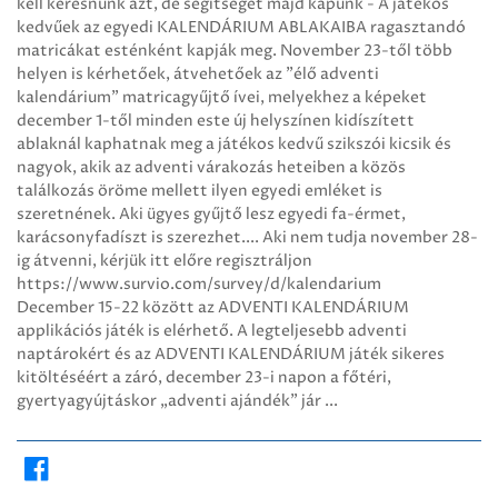
kell keresnünk azt, de segítséget majd kapunk - A játékos
kedvűek az egyedi KALENDÁRIUM ABLAKAIBA ragasztandó
matricákat esténként kapják meg. November 23-től több
helyen is kérhetőek, átvehetőek az "élő adventi
kalendárium" matricagyűjtő ívei, melyekhez a képeket
december 1-től minden este új helyszínen kidíszített
ablaknál kaphatnak meg a játékos kedvű szikszói kicsik és
nagyok, akik az adventi várakozás heteiben a közös
találkozás öröme mellett ilyen egyedi emléket is
szeretnének. Aki ügyes gyűjtő lesz egyedi fa-érmet,
karácsonyfadíszt is szerezhet.... Aki nem tudja november 28-
ig átvenni, kérjük itt előre regisztráljon
https://www.survio.com/survey/d/kalendarium
December 15-22 között az ADVENTI KALENDÁRIUM
applikációs játék is elérhető. A legteljesebb adventi
naptárokért és az ADVENTI KALENDÁRIUM játék sikeres
kitöltéséért a záró, december 23-i napon a főtéri,
gyertyagyújtáskor „adventi ajándék” jár ...