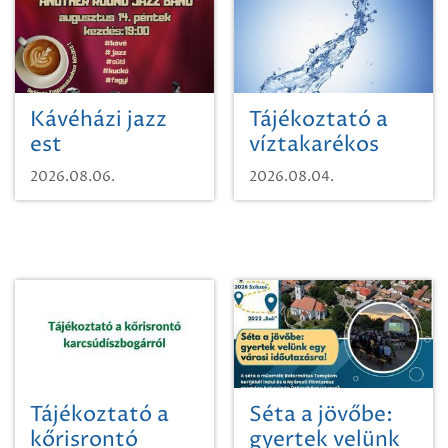
Kávéházi jazz
Tájékoztató a
est
víztakarékos
vízhasználatról
2026.08.06.
2026.08.04.
Tájékoztató a
Séta a jövőbe:
kőrisrontó
gyertek velünk