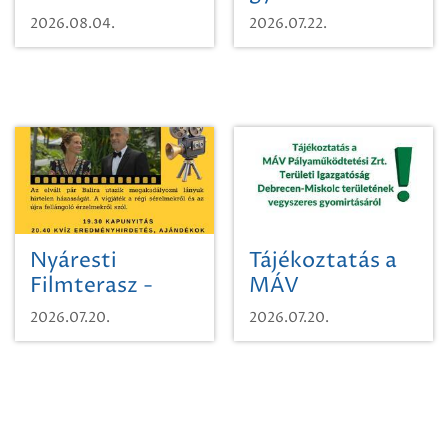
karcsúdíszbogárról
egy városi
2026.08.04.
2026.07.22.
időutazásra!
Nyáresti
Tájékoztatás a
Filmterasz -
MÁV
Beugró a
Pályaműködtetési
2026.07.20.
2026.07.20.
Paradicsomba
Zrt. Területi
Igazgatóság
Debrecen-
Miskolc
területének