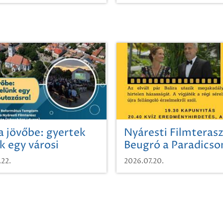
a jövőbe: gyertek
Nyáresti Filmterasz
k egy városi
Beugró a Paradics
azásra!
.22.
2026.07.20.