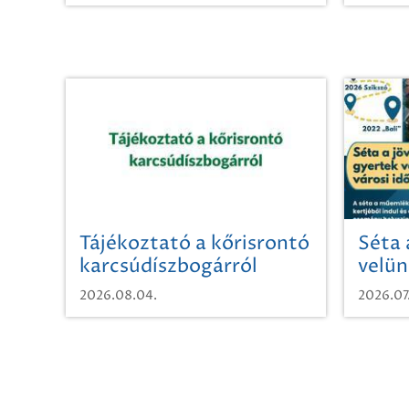
Tájékoztató a kőrisrontó
Séta 
karcsúdíszbogárról
velün
időut
2026.08.04.
2026.07