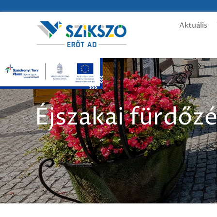
Aktuális
Éjszakai fürdőz