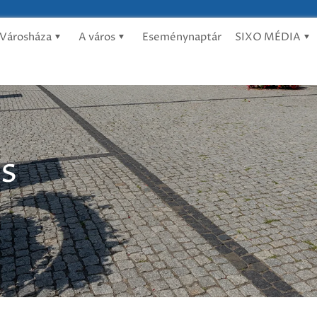
Városháza
A város
Eseménynaptár
SIXO MÉDIA
és