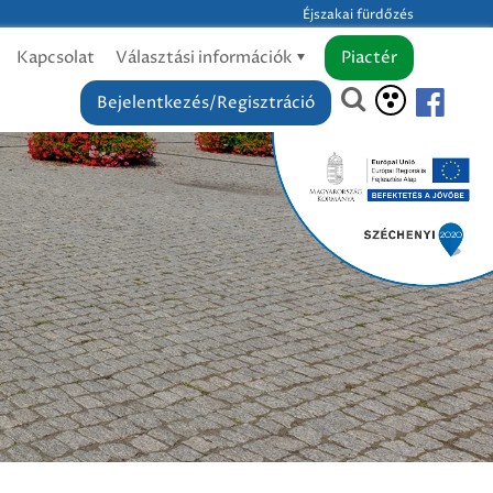
Éjszakai fürdőzés
Kapcsolat
Választási információk
Piactér
Bejelentkezés/Regisztráció