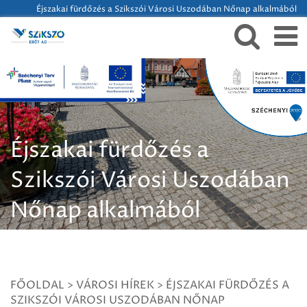
Éjszakai fürdőzés a Szikszói Városi Uszodában Nőnap alkalmából
Éjszakai fürdőzés a
Szikszói Városi Uszodában
Nőnap alkalmából
FŐOLDAL
>
VÁROSI HÍREK
>
ÉJSZAKAI FÜRDŐZÉS A
SZIKSZÓI VÁROSI USZODÁBAN NŐNAP