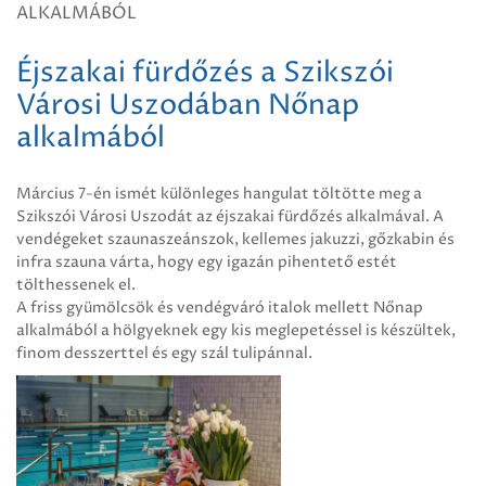
ALKALMÁBÓL
Éjszakai fürdőzés a Szikszói
Városi Uszodában Nőnap
alkalmából
Március 7-én ismét különleges hangulat töltötte meg a
Szikszói Városi Uszodát az éjszakai fürdőzés alkalmával. A
vendégeket szaunaszeánszok, kellemes jakuzzi, gőzkabin és
infra szauna várta, hogy egy igazán pihentető estét
tölthessenek el.
A friss gyümölcsök és vendégváró italok mellett Nőnap
alkalmából a hölgyeknek egy kis meglepetéssel is készültek,
finom desszerttel és egy szál tulipánnal.