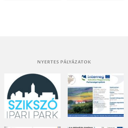
Igazgatóság
Debrecen-
Miskolc
területének
vegyszeres
gyomirtásáról
NYERTES PÁLYÁZATOK