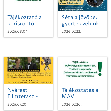
Tájékoztató a
Séta a jövőbe:
kőrisrontó
gyertek velünk
karcsúdíszbogárról
egy városi
2026.08.04.
2026.07.22.
időutazásra!
Nyáresti
Tájékoztatás a
Filmterasz -
MÁV
Beugró a
Pályaműködtetési
2026.07.20.
2026.07.20.
Paradicsomba
Zrt. Területi