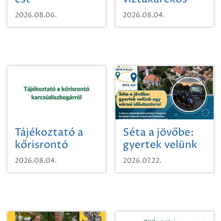
vízhasználatról
2026.08.06.
2026.08.04.
Tájékoztató a
Séta a jövőbe:
kőrisrontó
gyertek velünk
karcsúdíszbogárról
egy városi
2026.08.04.
2026.07.22.
időutazásra!