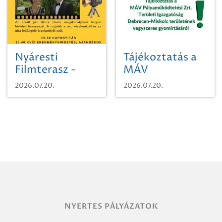
Nyáresti
Tájékoztatás a
Filmterasz -
MÁV
Beugró a
Pályaműködtetési
2026.07.20.
2026.07.20.
Paradicsomba
Zrt. Területi
Igazgatóság
Debrecen-
Miskolc
területének
vegyszeres
gyomirtásáról
NYERTES PÁLYÁZATOK