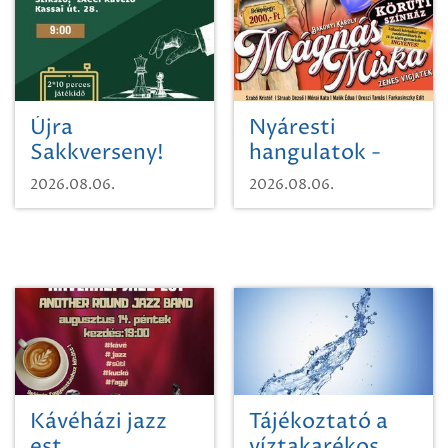
Újra
Nyáresti
Sakkverseny!
hangulatok -
Mágnás Miska
2026.08.06.
2026.08.06.
Kávéházi jazz
Tájékoztató a
est
víztakarékos