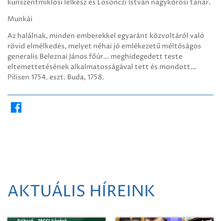
kunszentmiklósi lelkész és Losonczi István nagykőrösi tanár.
Munkái
Az halálnak, minden emberekkel egyaránt közvoltáról való
rövid elmélkedés, melyet néhai jó emlékezetű méltóságos
generalis Beleznai János főúr… meghidegedett teste
eltemettetésének alkalmatosságával tett és mondott…
Pilisen 1754. eszt. Buda, 1758.
AKTUÁLIS HÍREINK