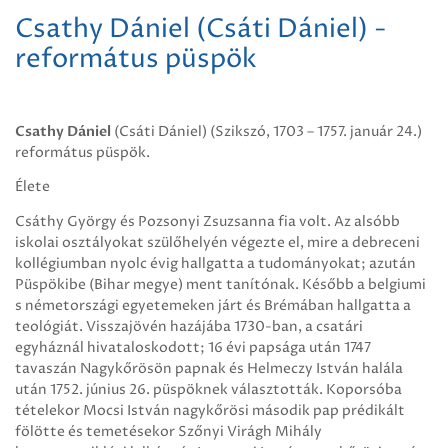
Csathy Dániel (Csáti Dániel) -
református püspök
Csathy Dániel
(Csáti Dániel) (Szikszó, 1703 – 1757. január 24.)
református püspök.
Élete
Csáthy György és Pozsonyi Zsuzsanna fia volt. Az alsóbb
iskolai osztályokat szülőhelyén végezte el, mire a debreceni
kollégiumban nyolc évig hallgatta a tudományokat; azután
Püspökibe (Bihar megye) ment tanítónak. Később a belgiumi
s németországi egyetemeken járt és Brémában hallgatta a
teológiát. Visszajövén hazájába 1730-ban, a csatári
egyháznál hivataloskodott; 16 évi papsága után 1747
tavaszán Nagykőrösön papnak és Helmeczy István halála
után 1752. június 26. püspöknek választották. Koporsóba
tételekor Mocsi István nagykőrösi második pap prédikált
fölötte és temetésekor Szőnyi Virágh Mihály