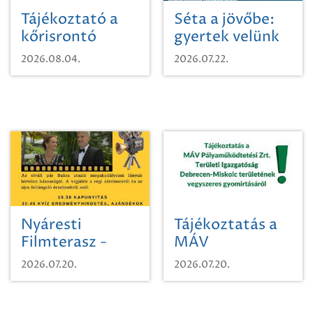
Tájékoztató a
Séta a jövőbe:
kőrisrontó
gyertek velünk
karcsúdíszbogárról
egy városi
2026.08.04.
2026.07.22.
időutazásra!
Nyáresti
Tájékoztatás a
Filmterasz -
MÁV
Beugró a
Pályaműködtetési
2026.07.20.
2026.07.20.
Paradicsomba
Zrt. Területi
Igazgatóság
Debrecen-