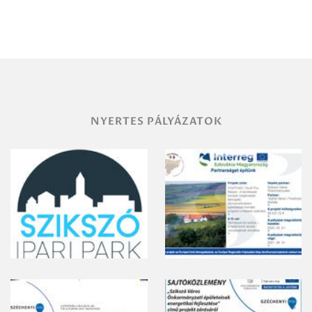
Miskolc
területének
vegyszeres
gyomirtásáról
NYERTES PÁLYÁZATOK