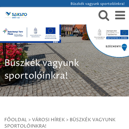
Büszkék vagyunk sportolóinkra!
Büszkék vagyunk
sportolóinkra!
FŐOLDAL
>
VÁROSI HÍREK
>
BÜSZKÉK VAGYUNK
SPORTOLÓINKRA!