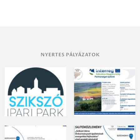
Debrecen-
Miskolc
területének
vegyszeres
gyomirtásáról
NYERTES PÁLYÁZATOK