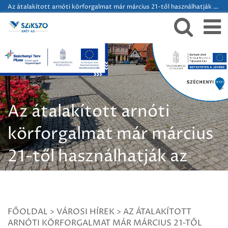
Az átalakított arnóti körforgalmat már március 21-től használhatják az autósok
Az átalakított arnóti
körforgalmat már március
21-től használhatják az
autósok
FŐOLDAL
>
VÁROSI HÍREK
>
AZ ÁTALAKÍTOTT
ARNÓTI KÖRFORGALMAT MÁR MÁRCIUS 21-TŐL