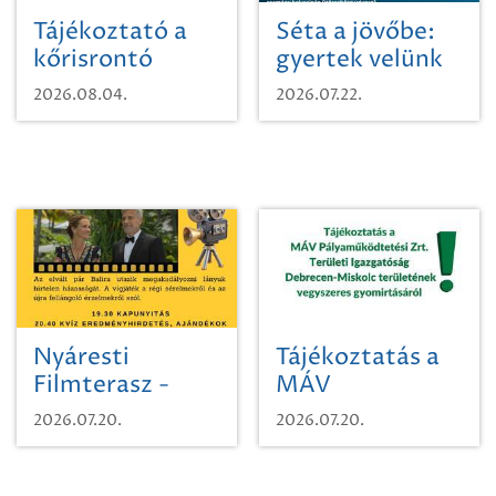
Tájékoztató a
Séta a jövőbe:
kőrisrontó
gyertek velünk
karcsúdíszbogárról
egy városi
2026.08.04.
2026.07.22.
időutazásra!
Nyáresti
Tájékoztatás a
Filmterasz -
MÁV
Beugró a
Pályaműködtetési
2026.07.20.
2026.07.20.
Paradicsomba
Zrt. Területi
Igazgatóság