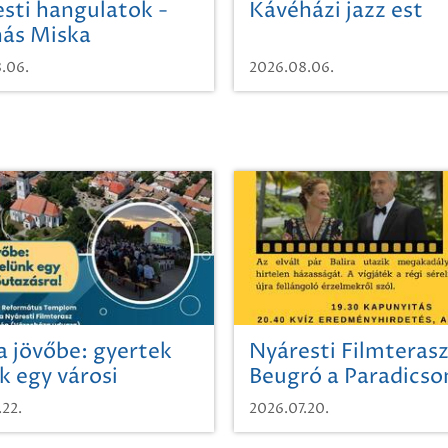
sti hangulatok -
Kávéházi jazz est
ás Miska
.06.
2026.08.06.
a jövőbe: gyertek
Nyáresti Filmterasz
k egy városi
Beugró a Paradics
azásra!
.22.
2026.07.20.