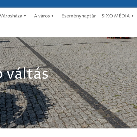
Városháza
A város
Eseménynaptár
SIXO MÉDIA
 váltás