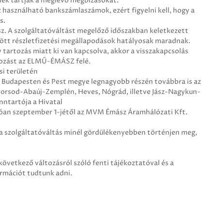
snek tartják a meglévő megbízásokat.
z használható bankszámlaszámok, ezért figyelni kell, hogy a
s.
sz. A szolgáltatóváltást megelőző időszakban keletkezett
ött részletfizetési megállapodások hatályosak maradnak.
 tartozás miatt ki van kapcsolva, akkor a visszakapcsolás
rtozást az ELMŰ-ÉMÁSZ felé.
i területén
e Budapesten és Pest megye legnagyobb részén továbbra is az
Borsod-Abaúj-Zemplén, Heves, Nógrád, illetve Jász-Nagykun-
nntartója a Hivatal
tóan szeptember 1-jétől az MVM Émász Áramhálózati Kft.
 szolgáltatóváltás minél gördülékenyebben történjen meg,
következő változásról szóló fenti tájékoztatóval és a
ormációt tudtunk adni.