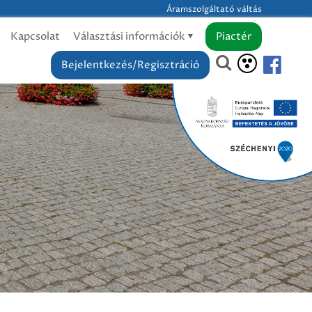
Áramszolgáltató váltás
Kapcsolat
Választási információk
Piactér
Bejelentkezés/Regisztráció