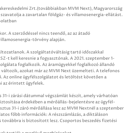
kereskedelmi Zrt.(továbbiakban MVM Next), Magyarország
 szavatolja a zavartalan földgáz- és villamosenergia-ellátást.
solatban
kor. A szerződéssel nincs teendő, az az átadó
villamosenergia-törvény alapján.
tozatlanok. A szolgáltatóváltásig tartó időszakkal
Z-t kell keresnie a fogyasztónak. A 2021. szeptember 1-
olgálata foglalkozik. Az áramügyekkel foglalkozó állandó
a változik, azokat már az MVM Next üzemelteti. A telefonos
 Az online ügyfélszolgálatot és letöltést követően a
 az érintett ügyfelek.
31-i zárási dátummal végszámlát készít, amely várhatóan
ztosítása érdekében a mérőállás-bejelentésre az ügyfél-
sztus 31-i záró mérőállása lesz az MVM Nextnél a szeptember
olatos főbb információk: A részszámlázás, a diktáláson
 továbbra is biztosított lesz. Csoportos beszedés fizetési