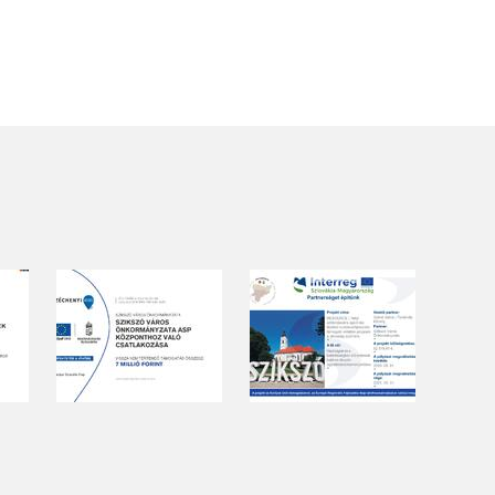
területének vegyszeres
gyomirtásáról