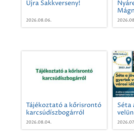
Újra Sakkverseny!
Nyáre
Mágn
2026.08.06.
2026.08
Tájékoztató a kőrisrontó
Séta 
karcsúdíszbogárról
velün
időut
2026.08.04.
2026.07