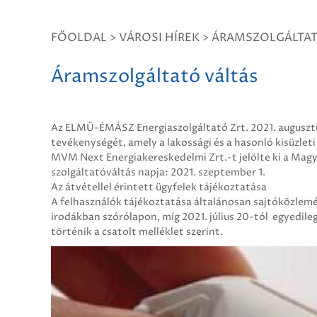
FŐOLDAL
>
VÁROSI HÍREK
>
ÁRAMSZOLGÁLTAT
Áramszolgáltató váltás
Az ELMŰ-ÉMÁSZ Energiaszolgáltató Zrt. 2021. augusztus
tevékenységét, amely a lakossági és a hasonló kisüzleti
MVM Next Energiakereskedelmi Zrt.-t jelölte ki a Magy
szolgáltatóváltás napja: 2021. szeptember 1.
Az átvétellel érintett ügyfelek tájékoztatása
A felhasználók tájékoztatása általánosan sajtóközlemén
irodákban szórólapon, míg 2021. július 20-tól egyedileg
történik a csatolt melléklet szerint.