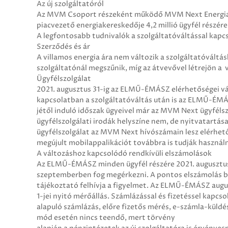
Az új szolgáltatóról
Az MVM Csoport részeként működő MVM Next Energia
piacvezető energiakereskedője 4,2 millió ügyfél részére
A legfontosabb tudnivalók a szolgáltatóváltással kapc
Szerződés és ár
A villamos energia ára nem változik a szolgáltatóváltás
szolgáltatónál megszűnik, míg az átvevővel létrejön a 
Ügyfélszolgálat
2021. augusztus 31-ig az ELMŰ-ÉMÁSZ elérhetőségei vál
kapcsolatban a szolgáltatóváltás után is az ELMŰ-ÉMÁS
jétől induló időszak ügyeivel már az MVM Next ügyfélsz
ügyfélszolgálati irodák helyszíne nem, de nyitvatartás
ügyfélszolgálat az MVM Next hívószámain lesz elérhető.
megújult mobilappalikációt továbbra is tudják használni
A változáshoz kapcsolódó rendkívüli elszámolások
Az ELMŰ-ÉMÁSZ minden ügyfél részére 2021. augusztus 
szeptemberben fog megérkezni. A pontos elszámolás bi
tájékoztató felhívja a figyelmet. Az ELMŰ-ÉMÁSZ augu
1-jei nyitó mérőállás. Számlázással és fizetéssel kapcs
alapuló számlázás, előre fizetős mérés, e-számla-küldés
mód esetén nincs teendő, mert törvény