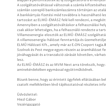
alapján a pénzintézetek az új szolgáltatóra is érvénye
A szolgáltatóváltással változnak a számla kifizetéséhe
számlán szereplő bankszámlaszámra történjen az utalá
A bankkártyás fizetési mód továbbra is használható le
tartozást az ELMŰ-ÉMÁSZ felé kell rendezni, a megköt
Amennyiben a szolgáltatóváltáskor a felhasználási hely
csak akkor lehetséges, ha a felhasználó rendezte a ta
Villamosenergia-elosztók az ELMŰ-ÉMÁSZ szolgáltatás
A villamosenergia-hálózat fenntartója és üzemeltetőj
ELMŰ Hálózati Kft., amely már az E.ON Csoport tagja.
Szolnok és Pest megye egyes részein az áramhálózat fe
jóváhagyását és a tranzakció zárását követően, várha
lesz.
Az ELMŰ-ÉMÁSZ és az MVM Next arra törekszik, hogy a
aminekérdekében egymással együttműködnek.
Bízunk benne, hogy az érintett ügyfelek ellátásában be
csatolt mellékletben lévő tájékoztatóval részletes inf
Üdvözlettel:
Hiezl Gábor
Vezérigazgató