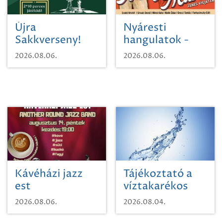
Újra
Nyáresti
Sakkverseny!
hangulatok -
Mágnás Miska
2026.08.06.
2026.08.06.
Kávéházi jazz
Tájékoztató a
est
víztakarékos
vízhasználatról
2026.08.06.
2026.08.04.