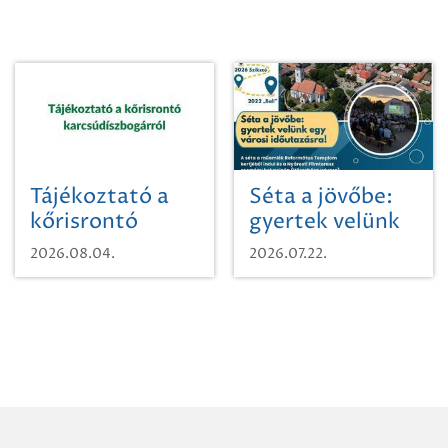
Tájékoztató a
Séta a jövőbe:
kőrisrontó
gyertek velünk
karcsúdíszbogárról
egy városi
2026.08.04.
2026.07.22.
időutazásra!