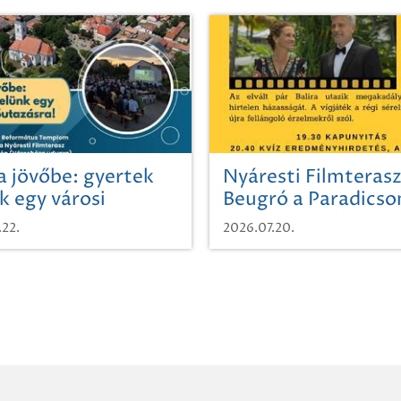
a jövőbe: gyertek
Nyáresti Filmterasz
k egy városi
Beugró a Paradics
azásra!
.22.
2026.07.20.