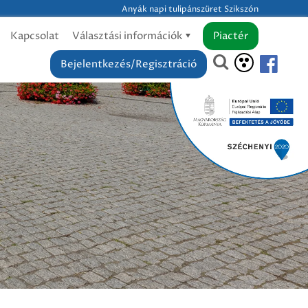
Anyák napi tulipánszüret Szikszón
Kapcsolat
Választási információk
Piactér
Bejelentkezés/Regisztráció