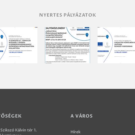
NYERTES PÁLYÁZATOK
TŐSÉGEK
A VÁROS
Szikszó Kálvin tér 1.
Hírek