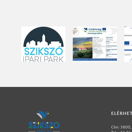
ELÉRHE
Cím: 3800, 