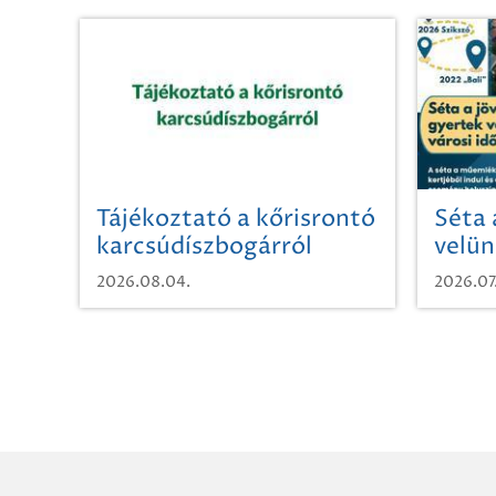
Tájékoztató a kőrisrontó
Séta 
karcsúdíszbogárról
velün
időut
2026.08.04.
2026.07