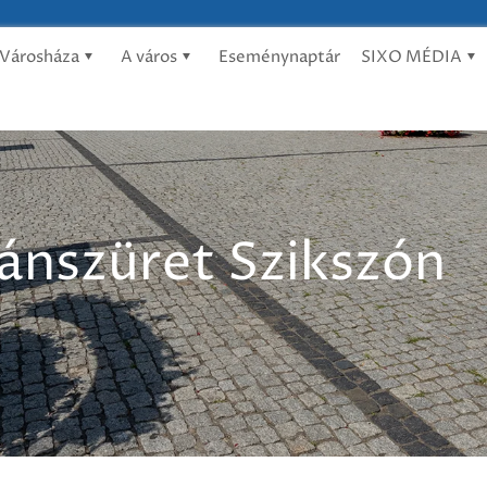
Városháza
A város
Eseménynaptár
SIXO MÉDIA
pánszüret Szikszón