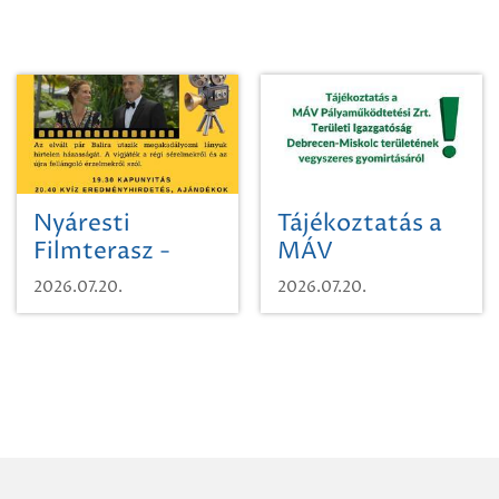
Nyáresti
Tájékoztatás a
Filmterasz -
MÁV
Beugró a
Pályaműködtetési
2026.07.20.
2026.07.20.
Paradicsomba
Zrt. Területi
Igazgatóság
Debrecen-
Miskolc
területének
vegyszeres
gyomirtásáról