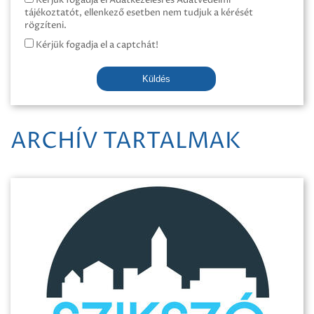
Kérjük fogadja el Adatkezelési és Adatvédelmi
tájékoztatót, ellenkező esetben nem tudjuk a kérését
rögzíteni.
Kérjük fogadja el a captchát!
Küldés
ARCHÍV TARTALMAK