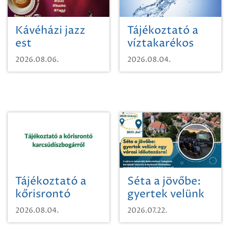
Kávéházi jazz
Tájékoztató a
est
víztakarékos
vízhasználatról
2026.08.06.
2026.08.04.
Tájékoztató a
Séta a jövőbe:
kőrisrontó
gyertek velünk
karcsúdíszbogárról
egy városi
2026.08.04.
2026.07.22.
időutazásra!