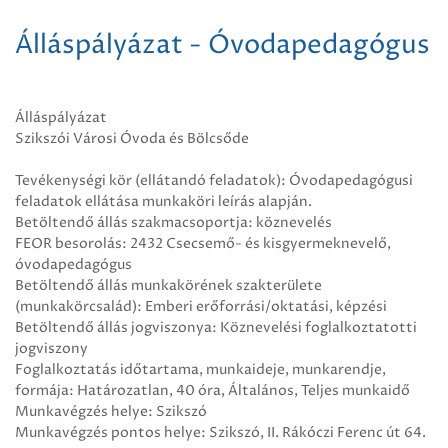
Álláspályázat - Óvodapedagógus
Álláspályázat
Szikszói Városi Óvoda és Bölcsőde
Tevékenységi kör (ellátandó feladatok): Óvodapedagógusi
feladatok ellátása munkaköri leírás alapján.
Betöltendő állás szakmacsoportja: köznevelés
FEOR besorolás: 2432 Csecsemő- és kisgyermeknevelő,
óvodapedagógus
Betöltendő állás munkakörének szakterülete
(munkakörcsalád): Emberi erőforrási/oktatási, képzési
Betöltendő állás jogviszonya: Köznevelési foglalkoztatotti
jogviszony
Foglalkoztatás időtartama, munkaideje, munkarendje,
formája: Határozatlan, 40 óra, Általános, Teljes munkaidő
Munkavégzés helye: Szikszó
Munkavégzés pontos helye: Szikszó, II. Rákóczi Ferenc út 64.