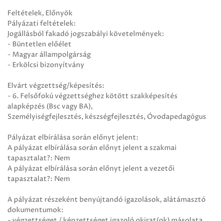
Feltételek, Előnyök
Pályázati feltételek:
Jogállásból fakadó jogszabályi követelmények:
- Büntetlen előélet
- Magyar állampolgárság
- Erkölcsi bizonyítvány
Elvárt végzettség/képesítés:
- 6. Felsőfokú végzettséghez kötött szakképesítés
alapképzés (Bsc vagy BA),
Személyiségfejlesztés, készségfejlesztés, Óvodapedagógus
Pályázat elbírálása során előnyt jelent:
A pályázat elbírálása során előnyt jelent a szakmai
tapasztalat?: Nem
A pályázat elbírálása során előnyt jelent a vezetői
tapasztalat?: Nem
A pályázat részeként benyújtandó igazolások, alátámasztó
dokumentumok:
- végzettséget / képzettséget igazoló okirat(ok) másolata