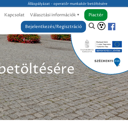
Álláspályázat - operatőr munkakör betöltésére
Kapcsolat
Választási információk
Piactér
Bejelentkezés/Regisztráció
betöltésére