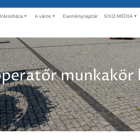
Városháza
A város
Eseménynaptár
SIXO MÉDIA
 operatőr munkakör 