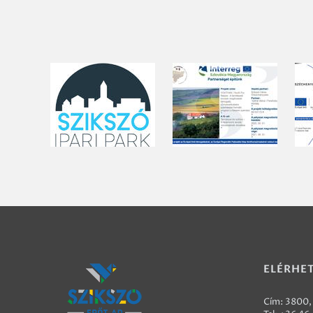
ELÉRHE
Cím: 3800, 