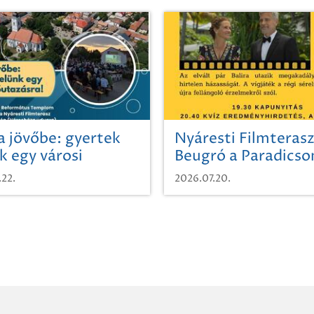
a jövőbe: gyertek
Nyáresti Filmterasz
k egy városi
Beugró a Paradics
azásra!
.22.
2026.07.20.