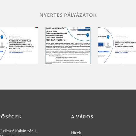
NYERTES PÁLYÁZATOK
TŐSÉGEK
A VÁROS
Szikszó Kálvin tér 1.
Hírek