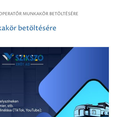
- OPERATŐR MUNKAKÖR BETÖLTÉSÉRE
kakör betöltésére