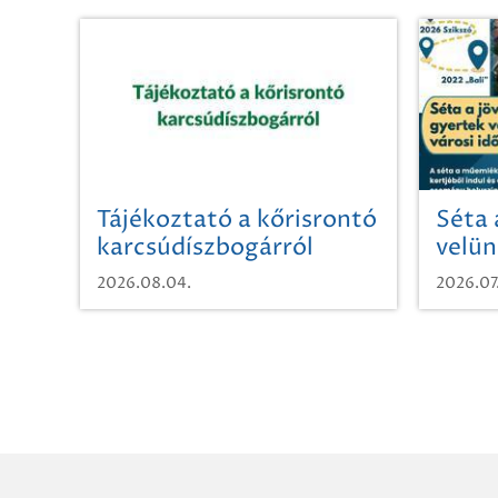
Tájékoztató a kőrisrontó
Séta 
karcsúdíszbogárról
velün
időut
2026.08.04.
2026.07