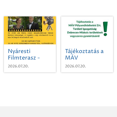
Nyáresti
Tájékoztatás a
Filmterasz -
MÁV
Beugró a
Pályaműködtetési
2026.07.20.
2026.07.20.
Paradicsomba
Zrt. Területi
Igazgatóság
Debrecen-
Miskolc
területének
vegyszeres
gyomirtásáról