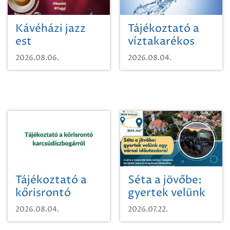
Kávéházi jazz
Tájékoztató a
est
víztakarékos
vízhasználatról
2026.08.06.
2026.08.04.
Tájékoztató a
Séta a jövőbe:
kőrisrontó
gyertek velünk
karcsúdíszbogárról
egy városi
2026.08.04.
2026.07.22.
időutazásra!