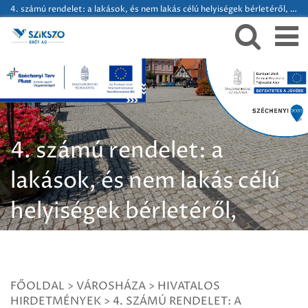
4. számú rendelet: a lakások, és nem lakás célú helyiségek bérletéről, elidegenítéséről szóló rendelet
4. számú rendelet: a
lakások, és nem lakás célú
helyiségek bérletéről,
elidegenítéséről szóló
rendelet
FŐOLDAL
>
VÁROSHÁZA
>
HIVATALOS
HIRDETMÉNYEK
>
4. SZÁMÚ RENDELET: A