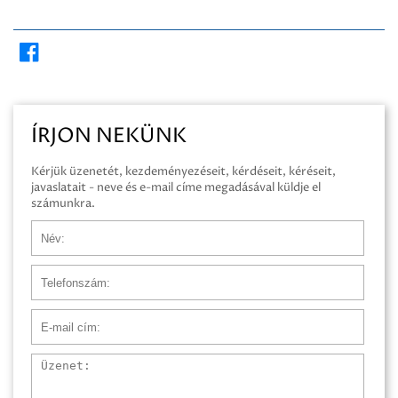
ÍRJON NEKÜNK
Kérjük üzenetét, kezdeményezéseit, kérdéseit, kéréseit,
javaslatait - neve és e-mail címe megadásával küldje el
számunkra.
Név
Telefonszám
E-mail cím
Üzenet