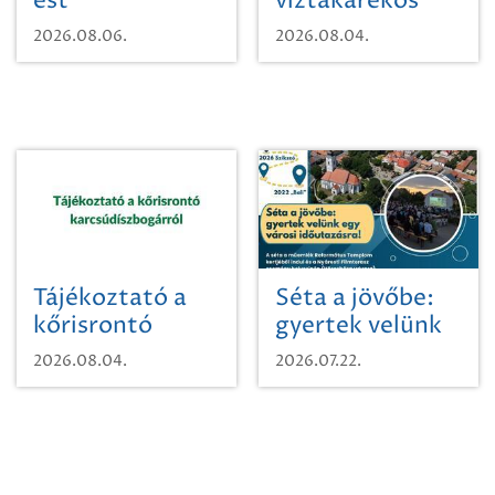
est
víztakarékos
vízhasználatról
2026.08.06.
2026.08.04.
Tájékoztató a
Séta a jövőbe:
kőrisrontó
gyertek velünk
karcsúdíszbogárról
egy városi
2026.08.04.
2026.07.22.
időutazásra!