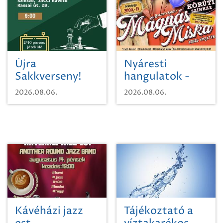
Újra
Nyáresti
Sakkverseny!
hangulatok -
Mágnás Miska
2026.08.06.
2026.08.06.
Kávéházi jazz
Tájékoztató a