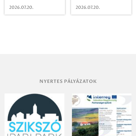
Beugró a
Pályaműködtetési
2026.07.20.
2026.07.20.
Paradicsomba
Zrt. Területi
Igazgatóság
Debrecen-
Miskolc
területének
vegyszeres
gyomirtásáról
NYERTES PÁLYÁZATOK