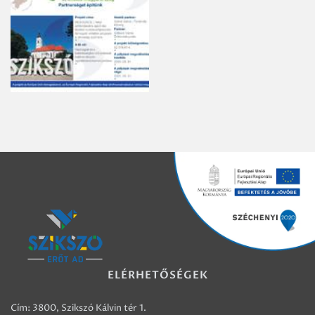
ELÉRHETŐSÉGEK
Cím: 3800, Szikszó Kálvin tér 1.