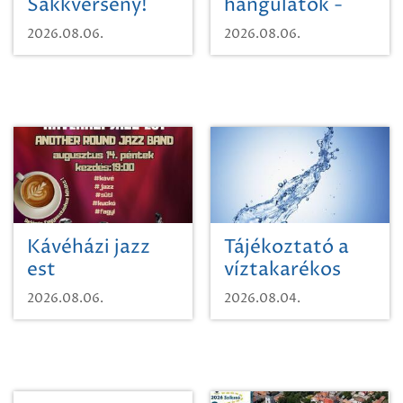
Sakkverseny!
hangulatok -
Mágnás Miska
2026.08.06.
2026.08.06.
Kávéházi jazz
Tájékoztató a
est
víztakarékos
vízhasználatról
2026.08.06.
2026.08.04.