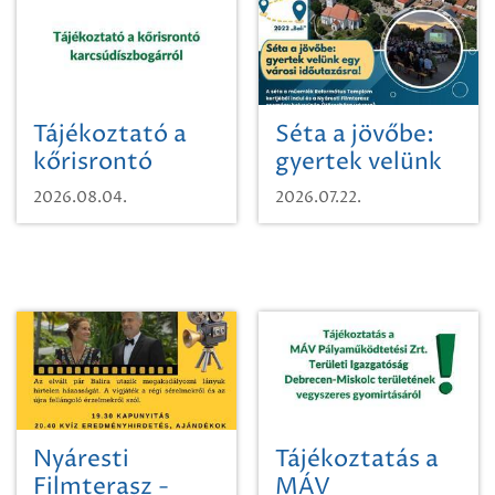
Tájékoztató a
Séta a jövőbe:
kőrisrontó
gyertek velünk
karcsúdíszbogárról
egy városi
2026.08.04.
2026.07.22.
időutazásra!
Nyáresti
Tájékoztatás a
Filmterasz -
MÁV