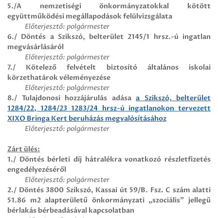
5./A nemzetiségi önkormányzatokkal kötött
együttműködési megállapodások felülvizsgálata
Előterjesztő: polgármester
6./ Döntés a Szikszó, belterület 2145/1 hrsz.-ú ingatlan
megvásárlásáról
Előterjesztő: polgármester
7./ Kötelező felvételt biztosító általános iskolai
körzethatárok véleményezése
Előterjesztő: polgármester
8./ Tulajdonosi hozzájárulás adása
a Szikszó, belterület
1284/22, 1284/23 1283/24 hrsz-ú ingatlanokon tervezett
XIXO Bringa Kert beruházás megvalósításához
Előterjesztő: polgármester
Zárt ülés:
1./ Döntés bérleti díj hátralékra vonatkozó részletfizetés
engedélyezéséről
Előterjesztő: polgármester
2./
Döntés 3800 Szikszó, Kassai út 59/B. Fsz. C szám alatti
51.86 m2 alapterületű önkormányzati „szociális” jellegű
bérlakás bérbeadásával kapcsolatban