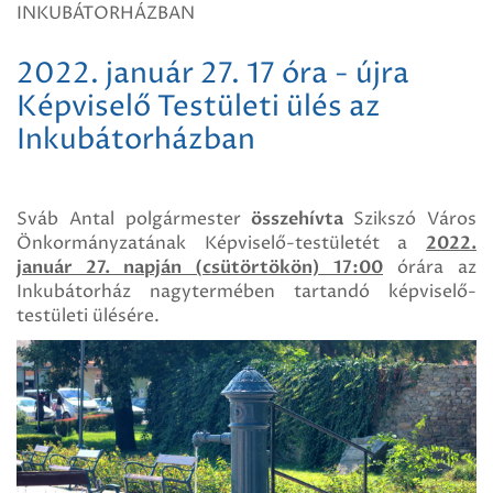
INKUBÁTORHÁZBAN
2022. január 27. 17 óra - újra
Képviselő Testületi ülés az
Inkubátorházban
Sváb Antal polgármester
összehívta
Szikszó Város
Önkormányzatának Képviselő-testületét a
2022.
január 27. napján (csütörtökön) 17:00
órára az
Inkubátorház nagytermében tartandó képviselő-
testületi ülésére.