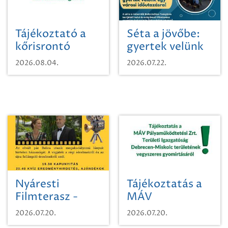
Tájékoztató a
Séta a jövőbe:
kőrisrontó
gyertek velünk
karcsúdíszbogárról
egy városi
2026.08.04.
2026.07.22.
időutazásra!
Nyáresti
Tájékoztatás a
Filmterasz -
MÁV
Beugró a
Pályaműködtetési
2026.07.20.
2026.07.20.
Paradicsomba
Zrt. Területi