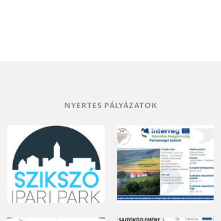
Igazgatóság
Debrecen-
Miskolc
területének
vegyszeres
gyomirtásáról
NYERTES PÁLYÁZATOK