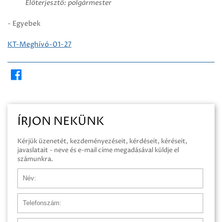
Előterjesztő: polgármester
- Egyebek
KT-Meghívó-01-27
ÍRJON NEKÜNK
Kérjük üzenetét, kezdeményezéseit, kérdéseit, kéréseit,
javaslatait - neve és e-mail címe megadásával küldje el
számunkra.
Név
Telefonszám