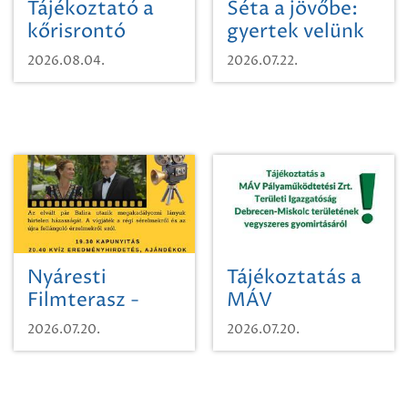
Tájékoztató a
Séta a jövőbe:
kőrisrontó
gyertek velünk
karcsúdíszbogárról
egy városi
2026.08.04.
2026.07.22.
időutazásra!
Nyáresti
Tájékoztatás a
Filmterasz -
MÁV
Beugró a
Pályaműködtetési
2026.07.20.
2026.07.20.
Paradicsomba
Zrt. Területi
Igazgatóság
Debrecen-