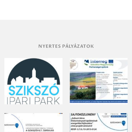
Miskolc
területének
vegyszeres
gyomirtásáról
NYERTES PÁLYÁZATOK