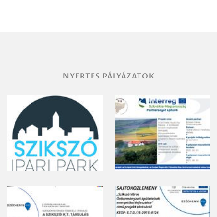
Miskolc
területének
vegyszeres
gyomirtásáról
NYERTES PÁLYÁZATOK