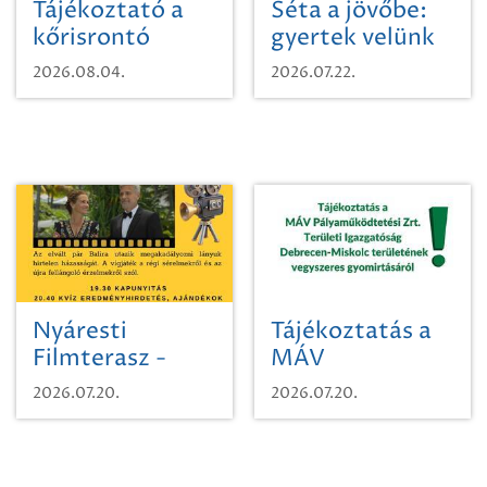
Tájékoztató a
Séta a jövőbe:
kőrisrontó
gyertek velünk
karcsúdíszbogárról
egy városi
2026.08.04.
2026.07.22.
időutazásra!
Nyáresti
Tájékoztatás a
Filmterasz -
MÁV
Beugró a
Pályaműködtetési
2026.07.20.
2026.07.20.
Paradicsomba
Zrt. Területi
Igazgatóság
Debrecen-