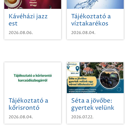
Kávéházi jazz
Tájékoztató a
est
víztakarékos
vízhasználatról
2026.08.06.
2026.08.04.
Tájékoztató a
Séta a jövőbe:
kőrisrontó
gyertek velünk
karcsúdíszbogárról
egy városi
2026.08.04.
2026.07.22.
időutazásra!