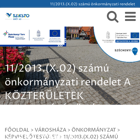
11/2013.(X.02) számú önkormányzati rendelet
11/2013.(X.02) számú
önkormányzati rendelet A
KÖZTERÜLETEK
ELNEVEZÉSÉRŐL ÉS A
HÁZSZÁMOZÁS
FŐOLDAL
>
VÁROSHÁZA
>
ÖNKORMÁNYZAT
>
SZABÁLYAIRÓL
KÉPVISELŐTESTÜLET
>
11/2013.(X.02) SZÁMÚ