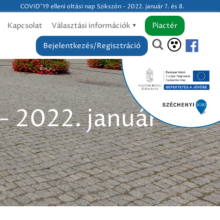
COVID'19 elleni oltási nap Szikszón - 2022. január 7. és 8.
Kapcsolat
Választási információk
Piactér
Bejelentkezés/Regisztráció
 - 2022. január