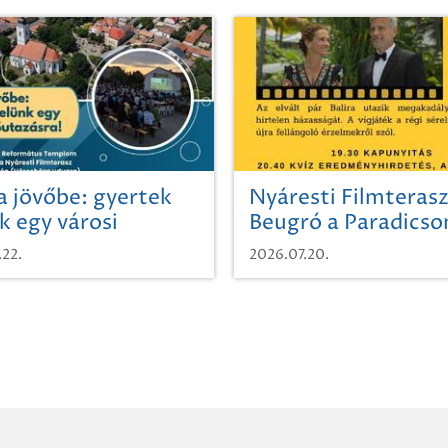
a jövőbe: gyertek
Nyáresti Filmterasz
k egy városi
Beugró a Paradics
azásra!
.22.
2026.07.20.