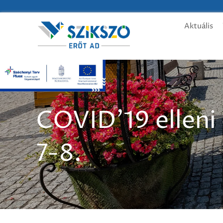
Aktuális
COVID'19 elleni 
7-8.