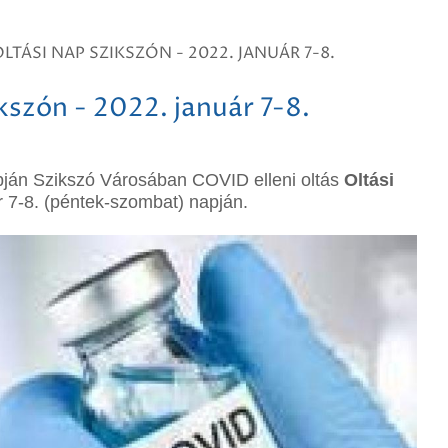
OLTÁSI NAP SZIKSZÓN - 2022. JANUÁR 7-8.
kszón - 2022. január 7-8.
pján
Szikszó Városában
COVID elleni oltás
Oltási
r 7-8. (péntek-szombat) napján.