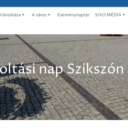
Városháza
A város
Eseménynaptár
SIXO MÉDIA
oltási nap Szikszón