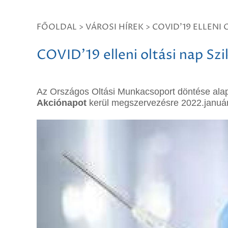
FŐOLDAL
>
VÁROSI HÍREK
>
COVID'19 ELLENI 
COVID'19 elleni oltási nap Szi
Az Országos Oltási Munkacsoport döntése ala
Akciónapot
kerül megszervezésre
2022.januá