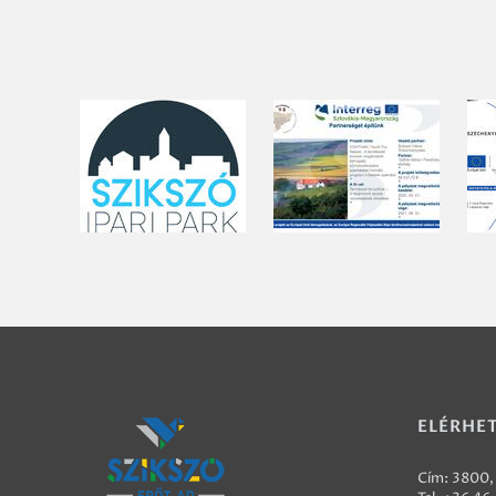
ELÉRHE
Cím: 3800, 