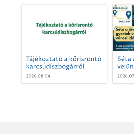
Tájékoztató a kőrisrontó
Séta 
karcsúdíszbogárról
velün
időut
2026.08.04.
2026.07