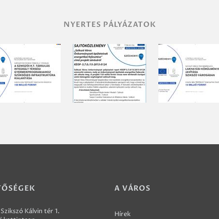
NYERTES PÁLYÁZATOK
TŐSÉGEK
A VÁROS
Szikszó Kálvin tér 1.
Hírek